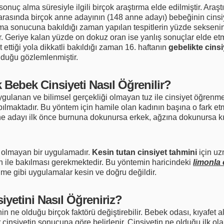
sonuç alma süresiyle ilgili birçok araştırma elde edilmiştir. Ara
r arasında birçok anne adayının (148 anne adayı) bebeğinin cinsi
tırma sonucuna bakıldığı zaman yapılan tespitlerin yüzde seksen
r. Geriye kalan yüzde on dokuz oran ise yanlış sonuçlar elde etm
t ettiği yola dikkatli bakıldığı zaman 16. haftanın
gebelikte cins
lduğu gözlemlenmiştir.
 Bebek Cinsiyeti Nasıl Öğrenilir?
gulanan ve bilimsel gerçekliği olmayan tuz ile cinsiyet öğrenm
apılmaktadır. Bu yöntem için hamile olan kadının başına o fark etm
e adayı ilk önce burnuna dokunursa erkek, ağzına dokunursa k
i olmayan bir uygulamadır.
Kesin tutan cinsiyet tahmini
için uz
on ile bakılması gerekmektedir. Bu yöntemin haricindeki
limonla
nme gibi uygulamalar kesin ve doğru değildir.
iyetini Nasıl Öğreniriz?
nin ne olduğu birçok faktörü değiştirebilir. Bebek odası, kıyafet al
er cinsiyetin sonucuna göre belirlenir. Cinsiyetin ne olduğu ilk o