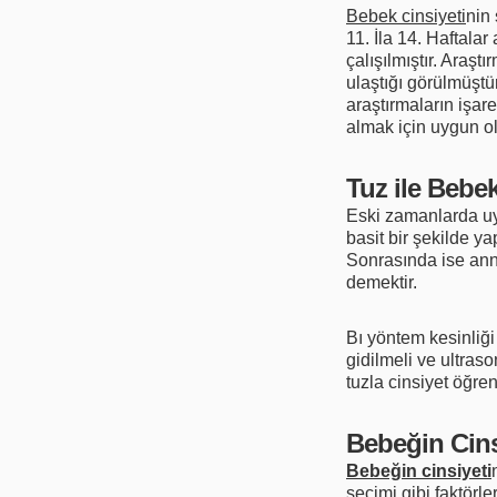
Bebek cinsiyeti
nin 
11. İla 14. Haftala
çalışılmıştır. Araş
ulaştığı görülmüştü
araştırmaların işare
almak için uygun o
Tuz ile Bebek
Eski zamanlarda uy
basit bir şekilde y
Sonrasında ise ann
demektir.
Bı yöntem kesinliğ
gidilmeli ve ultras
tuzla cinsiyet öğre
Bebeğin Cins
Bebeğin cinsiyeti
seçimi gibi faktörl