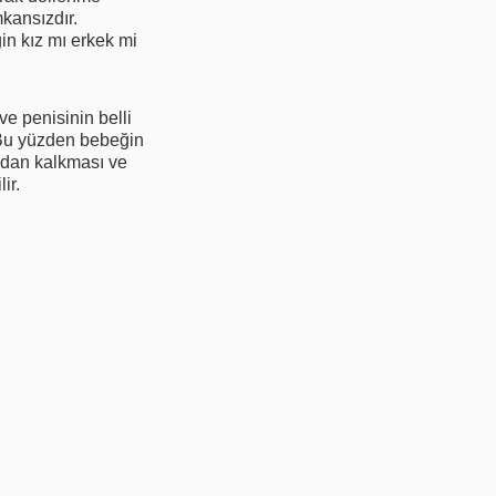
kansızdır.
in kız mı erkek mi
ve penisinin belli
. Bu yüzden bebeğin
tadan kalkması ve
ir.