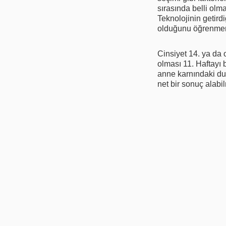
sırasında belli olm
Teknolojinin getird
olduğunu öğrenmenin
Cinsiyet 14. ya da 
olması 11. Haftayı 
anne karnındaki dur
net bir sonuç alabi