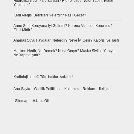
Hıdırellez Nedir? Ne Zaman? Hıdırellezde Neler Yapılır, Neler
Yapılmaz?
Kedi Alerjisi Belirtileri Nelerdir? Nasıl Geçer?
Anne Sütü Koroyana İyi Gelir mi? Korona Virüsten Korur mu?
Etkili Midir?
Ananas Suyu Faydaları Nelerdir? Neye İyi Gelir? Kalorisi ve Tarifi
Maskne Nedir, Ne Demek? Nasıl Geçer? Maske Sivilce Yapıyor
Ne Yapmalıyım?
Kadinloji.com © Tüm hakları saklıdır!
Ana Sayfa
Gizlilik Politikası
Kullanım
Reklam
İletişim
Sitemap
Üste Git