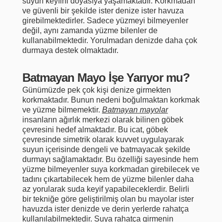
suyun keyfini doyasıya yaşamaktadır. Korkmadan
ve güvenli bir şekilde ister denize ister havuza
girebilmektedirler. Sadece yüzmeyi bilmeyenler
değil, aynı zamanda yüzme bilenler de
kullanabilmektedir. Yorulmadan denizde daha çok
durmaya destek olmaktadır.
Batmayan Mayo İşe Yarıyor mu?
Günümüzde pek çok kişi denize girmekten
korkmaktadır. Bunun nedeni boğulmaktan korkmak
ve yüzme bilmemektir.
Batmayan mayolar
insanların ağırlık merkezi olarak bilinen göbek
çevresini hedef almaktadır. Bu icat, göbek
çevresinde simetrik olarak kuvvet uygulayarak
suyun içerisinde dengeli ve batmayacak şekilde
durmayı sağlamaktadır. Bu özelliği sayesinde hem
yüzme bilmeyenler suya korkmadan girebilecek ve
tadını çıkartabilecek hem de yüzme bilenler daha
az yorularak suda keyif yapabileceklerdir. Belirli
bir tekniğe göre geliştirilmiş olan bu mayolar ister
havuzda ister denizde ve derin yerlerde rahatça
kullanılabilmektedir. Suya rahatça girmenin