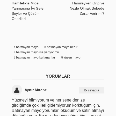
Hamilelikte Mide
Hamileyken Grip ve
Yanmasına İyi Gelen
Nezle Olmak Bebeğe
Şeyler ve Çözüm
Zarar Verir mi?
Önerileri
batmayan mayo
batmayan mayo nedir
batmayan mayo işe yarıyor mu
batmayan mayo kullananlar
yüzen mayo
YORUMLAR
Aynır Aktepe
cevapla
Yüzmeyi bilmiyorum ve her sene denize
girdiğimde çok ileri gidemiyorum korktuğum için.
Batmayan mayo yorumları okudum ve satın almayı
düşünüyorum. Bu yaz deneyeceğim. Fiyatları çok