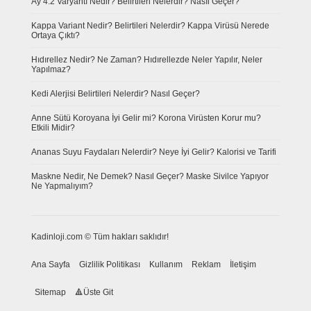
Ay 4.2 Varyantı Nedir? Belirtileri Nelerdir? Nasıl Geçer?
Kappa Variant Nedir? Belirtileri Nelerdir? Kappa Virüsü Nerede
Ortaya Çıktı?
Hıdırellez Nedir? Ne Zaman? Hıdırellezde Neler Yapılır, Neler
Yapılmaz?
Kedi Alerjisi Belirtileri Nelerdir? Nasıl Geçer?
Anne Sütü Koroyana İyi Gelir mi? Korona Virüsten Korur mu?
Etkili Midir?
Ananas Suyu Faydaları Nelerdir? Neye İyi Gelir? Kalorisi ve Tarifi
Maskne Nedir, Ne Demek? Nasıl Geçer? Maske Sivilce Yapıyor
Ne Yapmalıyım?
Kadinloji.com © Tüm hakları saklıdır!
Ana Sayfa
Gizlilik Politikası
Kullanım
Reklam
İletişim
Sitemap
Üste Git