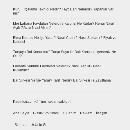
Kuru Fırçalama Tekniği Nedir? Faydaları Nelerdir? Yapanlar Var
mı?
Mor Lahana Faydaları Nelerdir? Kalorisi Ne Kadar? Rengi Nasıl
Açılır? Acısı Nasıl Alınır?
Elma Kurusu Ne İşe Yarar? Nasıl Yapılır? Nasıl Saklanır? Fiyatı ve
Kalorisi
Turşuya Bal Konur mu? Turşu Suyu ile Balı Karıştırıp İçerseniz Ne
Olur?
Lavanta Sabunu Faydaları Nelerdir? Nasıl Yapılır? Nasıl
Kullanılır?
Bal Sirkesi Ne İşe Yarar? Tarifi Nedir? Bal Sirkesi ile Zayıflama
Kadinloji.com © Tüm hakları saklıdır!
Ana Sayfa
Gizlilik Politikası
Kullanım
Reklam
İletişim
Sitemap
Üste Git