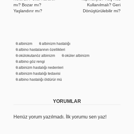
mı? Bozar mı?
Kullanılmalı? Geri
Yaşlandırır mı?
Dönüştürülebilir mi?
albinizm
albinizm hastalığı
albino hastalarının özellikleri
okülokutanöz albinizm
oküler albinizm
albino göz rengi
albinizm hastalığı nedenleri
albinizm hastalığı tedavisi
albino hastalığı öldürür mü
YORUMLAR
Henüz yorum yazılmadı. İlk yorumu sen yaz!