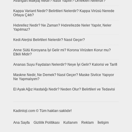
Avangart Makyaj Nedir? Nasıl Yapılır? Örnekleri Nelerdir?
Kappa Variant Nedir? Belirtileri Nelerdir? Kappa Virüsü Nerede
Ortaya Çıktı?
Hıdırellez Nedir? Ne Zaman? Hıdırellezde Neler Yapılır, Neler
Yapılmaz?
Kedi Alerjisi Belirtileri Nelerdir? Nasıl Geçer?
Anne Sütü Koroyana İyi Gelir mi? Korona Virüsten Korur mu?
Etkili Midir?
Ananas Suyu Faydaları Nelerdir? Neye İyi Gelir? Kalorisi ve Tarifi
Maskne Nedir, Ne Demek? Nasıl Geçer? Maske Sivilce Yapıyor
Ne Yapmalıyım?
El Ayak Ağız Hastalığı Nedir? Neden Olur? Belirtileri ve Tedavisi
Kadinloji.com © Tüm hakları saklıdır!
Ana Sayfa
Gizlilik Politikası
Kullanım
Reklam
İletişim