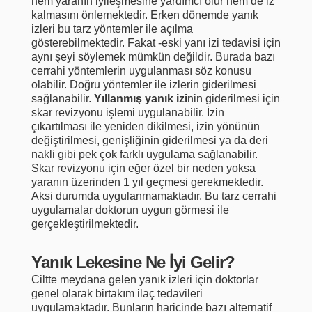
hem yaranın iyileşmesine yardımcı olur hem de iz
kalmasını önlemektedir. Erken dönemde yanık
izleri bu tarz yöntemler ile açılma
gösterebilmektedir. Fakat -eski yanı izi tedavisi için
aynı şeyi söylemek mümkün değildir. Burada bazı
cerrahi yöntemlerin uygulanması söz konusu
olabilir. Doğru yöntemler ile izlerin giderilmesi
sağlanabilir.
Yıllanmış yanık izi
nin giderilmesi için
skar revizyonu işlemi uygulanabilir. İzin
çıkartılması ile yeniden dikilmesi, izin yönünün
değiştirilmesi, genişliğinin giderilmesi ya da deri
nakli gibi pek çok farklı uygulama sağlanabilir.
Skar revizyonu için eğer özel bir neden yoksa
yaranın üzerinden 1 yıl geçmesi gerekmektedir.
Aksi durumda uygulanmamaktadır. Bu tarz cerrahi
uygulamalar doktorun uygun görmesi ile
gerçekleştirilmektedir.
Yanık Lekesine Ne İyi Gelir?
Ciltte meydana gelen yanık izleri için doktorlar
genel olarak birtakım ilaç tedavileri
uygulamaktadır. Bunların haricinde bazı alternatif