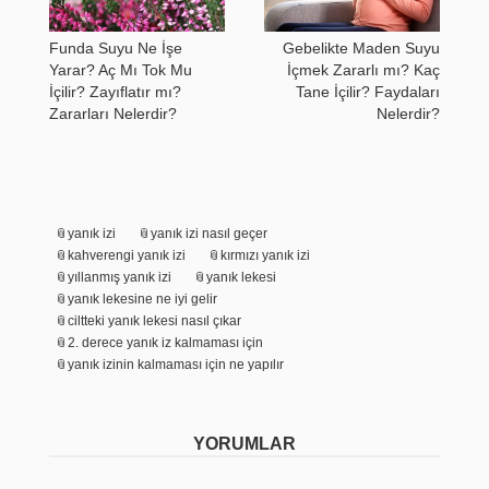
Funda Suyu Ne İşe
Gebelikte Maden Suyu
Yarar? Aç Mı Tok Mu
İçmek Zararlı mı? Kaç
İçilir? Zayıflatır mı?
Tane İçilir? Faydaları
Zararları Nelerdir?
Nelerdir?
yanık izi
yanık izi nasıl geçer
kahverengi yanık izi
kırmızı yanık izi
yıllanmış yanık izi
yanık lekesi
yanık lekesine ne iyi gelir
ciltteki yanık lekesi nasıl çıkar
2. derece yanık iz kalmaması için
yanık izinin kalmaması için ne yapılır
YORUMLAR