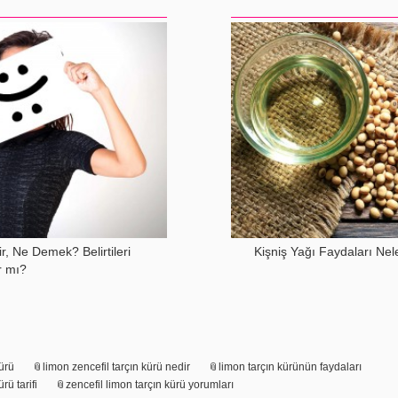
r, Ne Demek? Belirtileri
Kişniş Yağı Faydaları Nele
r mı?
kürü
limon zencefil tarçın kürü nedir
limon tarçın kürünün faydaları
rü tarifi
zencefil limon tarçın kürü yorumları