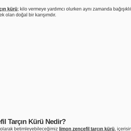
çın kürü
; kilo vermeye yardımcı olurken aynı zamanda bağışıklı
 olan doğal bir karışımdır.
il Tarçın Kürü Nedir?
cı olarak betimleyebileceğimiz
limon zencefil tarçın kürü
, içeris