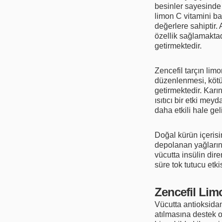
besinler sayesinde 
limon C vitamini b
değerlere sahiptir. 
özellik sağlamakta
getirmektedir.
Zencefil tarçın limo
düzenlenmesi, kötü
getirmektedir. Karı
ısıtıcı bir etki mey
daha etkili hale gel
Doğal kürün içeris
depolanan yağların
vücutta insülin dir
süre tok tutucu etki
Zencefil Lim
Vücutta antioksidan
atılmasına destek o