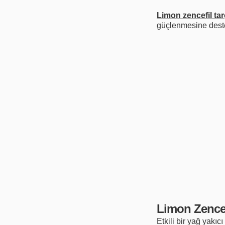
Limon zencefil tar
güçlenmesine destek
Limon Zencef
Etkili bir yağ yakı