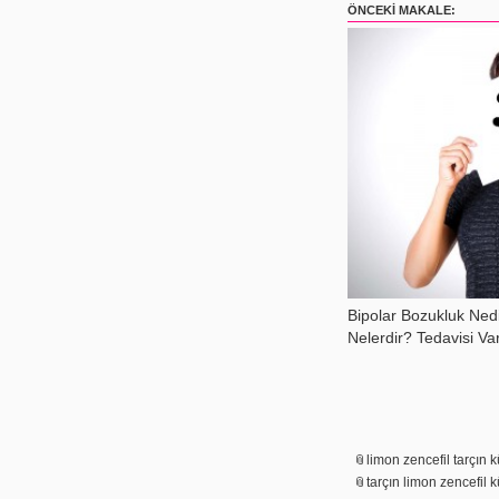
ÖNCEKI MAKALE:
Bipolar Bozukluk Nedi
Nelerdir? Tedavisi Va
limon zencefil tarçın 
tarçın limon zencefil kü