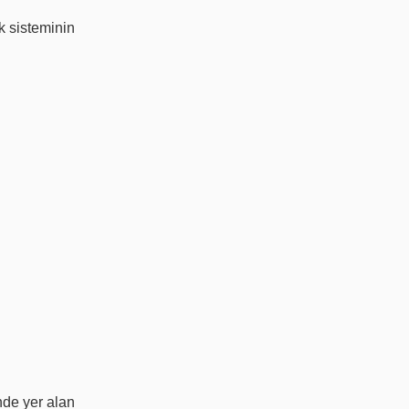
k sisteminin
inde yer alan