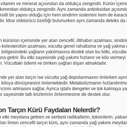
vitamin ve mineral açısından da oldukça zengindir. Kürün içeri
akımından oldukça zengindir. Aynı zamanda antioksidan açısın
Asitli bir yapısı olduğu için hem sindirim sistemini hem de karaci
dır. İdrar söktürücü özelliği bulunurken aynı zamanda detoks d
n kürünün içerisinde yer alan zencefil, iltihabın azalması, sindir
 kolesterolün azalması, vücutta genel rahatlama ve yağ yakma
n bölgesindeki yağların yakılmasına destek olan bu bitki, vücutta 
dana getirir. Bu etki sayesinde yağ yakımı hızlanır ve kilo vermeyi
ir. Vücuttaki ödemi ve biriken yağları dışarı atmaktadır.
inde yer alan tarçın ise vücutta yağ depolanmasını önlerken ay
 kiloya dönüşmesini önlemektedir. Metabolizmanın hızlandırılma
encinin artmasını sağlar. Ayrıca iştahı dengeler ve tok kalmaya y
si sayesinde tatlı krizlerinin önlenmesine de destek olur.
on Tarçın Kürü Faydaları Nelerdir?
 etki meydana getiren ve serbest radikallerin, toksinlerin, yaba
lan limon zencefil tarçın kürü, aynı zamanda yağ yakımı meydana