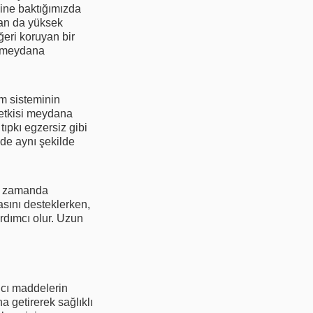
sine baktığımızda
dan da yüksek
ğeri koruyan bir
a meydana
im sisteminin
 etkisi meydana
tıpkı egzersiz gibi
 de aynı şekilde
nı zamanda
sını desteklerken,
ardımcı olur. Uzun
ncı maddelerin
 getirerek sağlıklı