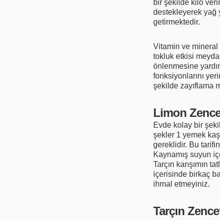
bir şekilde kilo ve
destekleyerek yağ y
getirmektedir.
Vitamin ve mineral
tokluk etkisi meyda
önlenmesine yardımc
fonksiyonlarını yeri
şekilde zayıflama 
Limon Zencef
Evde kolay bir şek
şekler 1 yemek kaşı
gereklidir. Bu tari
Kaynamış suyun içer
Tarçın karışımın ta
içerisinde birkaç 
ihmal etmeyiniz.
Tarçın Zence