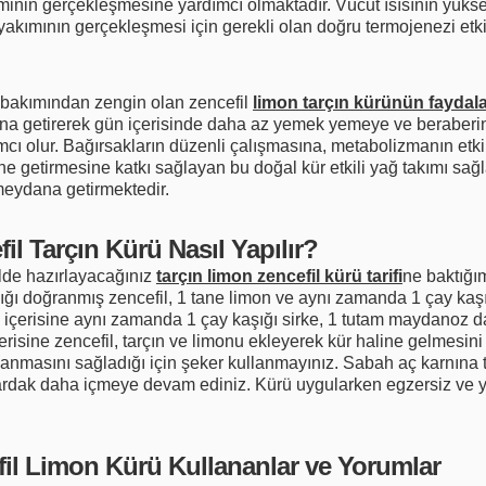
riminin gerçekleşmesine yardımcı olmaktadır. Vücut ısısının yüks
akımının gerçekleşmesi için gerekli olan doğru termojenezi etk
 bakımından zengin olan zencefil
limon tarçın kürünün faydala
na getirerek gün içerisinde daha az yemek yemeye ve beraberinde
ı olur. Bağırsakların düzenli çalışmasına, metabolizmanın etkil
ne getirmesine katkı sağlayan bu doğal kür etkili yağ takımı sağl
meydana getirmektedir.
il Tarçın Kürü Nasıl Yapılır?
ilde hazırlayacağınız
tarçın
limon
zencefil kürü tarifi
ne baktığı
ğı doğranmış zencefil, 1 tane limon ve aynı zamanda 1 çay kaşığ
fin içerisine aynı zamanda 1 çay kaşığı sirke, 1 tutam maydanoz 
isine zencefil, tarçın ve limonu ekleyerek kür haline gelmesini 
tlanmasını sağladığı için şeker kullanmayınız. Sabah aç karnına 
bardak daha içmeye devam ediniz. Kürü uygularken egzersiz ve
fil Limon Kürü Kullananlar ve Yorumlar