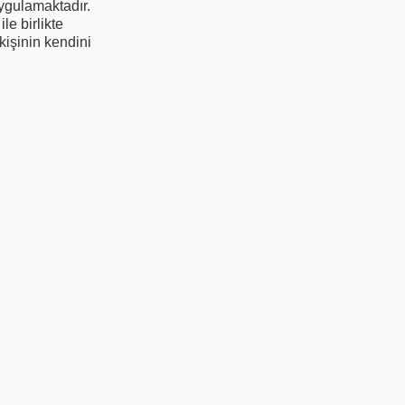
ygulamaktadır.
le birlikte
kişinin kendini