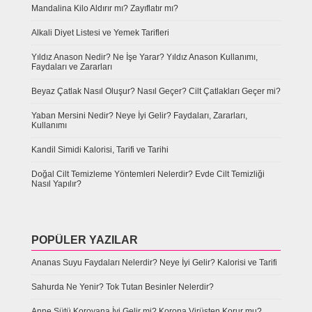
Mandalina Kilo Aldırır mı? Zayıflatır mı?
Alkali Diyet Listesi ve Yemek Tarifleri
Yıldız Anason Nedir? Ne İşe Yarar? Yıldız Anason Kullanımı,
Faydaları ve Zararları
Beyaz Çatlak Nasıl Oluşur? Nasıl Geçer? Cilt Çatlakları Geçer mi?
Yaban Mersini Nedir? Neye İyi Gelir? Faydaları, Zararları,
Kullanımı
Kandil Simidi Kalorisi, Tarifi ve Tarihi
Doğal Cilt Temizleme Yöntemleri Nelerdir? Evde Cilt Temizliği
Nasıl Yapılır?
POPÜLER YAZILAR
Ananas Suyu Faydaları Nelerdir? Neye İyi Gelir? Kalorisi ve Tarifi
Sahurda Ne Yenir? Tok Tutan Besinler Nelerdir?
Anne Sütü Koroyana İyi Gelir mi? Korona Virüsten Korur mu?